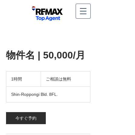
物件名 | 50,000/月
ご
相
1時間
1
ご相談は無料
談
時
は
無
Shin-Roppongi Bld. 8FL.
料
今すぐ予約