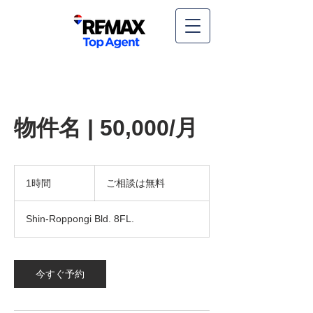
物件名 | 50,000/月
ご
相
1時間
1
ご相談は無料
談
時
は
無
Shin-Roppongi Bld. 8FL.
料
今すぐ予約